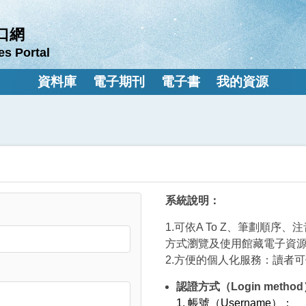
口網
es Portal
資料庫
電子期刊
電子書
我的資源
系統說明：
1.可依A To Z、筆劃順
方式瀏覽及使用館藏電子資
2.方便的個人化服務：讀者
認證方式（Login metho
1. 帳號（Username）：