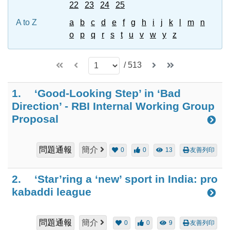
22
23
24
25
A to Z
a
b
c
d
e
f
g
h
i
j
k
l
m
n
o
p
q
r
s
t
u
v
w
y
z
/
513
1.
‘Good-Looking Step’ in ‘Bad
Direction’ - RBI Internal Working Group
Proposal
問題通報
簡介
0
0
13
友善列印
2.
‘Star’ring a ‘new’ sport in India: pro
kabaddi league
問題通報
簡介
0
0
9
友善列印