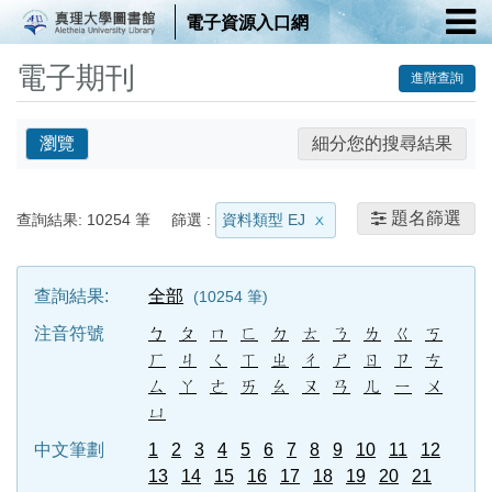
電子資源入口網
電子期刊
進階查詢
瀏覽
細分您的搜尋結果
題名篩選
查詢結果:
10254
筆
篩選 :
資料類型 EJ
查詢結果:
全部
10254
筆
注音符號
ㄅ
ㄆ
ㄇ
ㄈ
ㄉ
ㄊ
ㄋ
ㄌ
ㄍ
ㄎ
ㄏ
ㄐ
ㄑ
ㄒ
ㄓ
ㄔ
ㄕ
ㄖ
ㄗ
ㄘ
ㄙ
ㄚ
ㄜ
ㄞ
ㄠ
ㄡ
ㄢ
ㄦ
ㄧ
ㄨ
ㄩ
中文筆劃
1
2
3
4
5
6
7
8
9
10
11
12
13
14
15
16
17
18
19
20
21