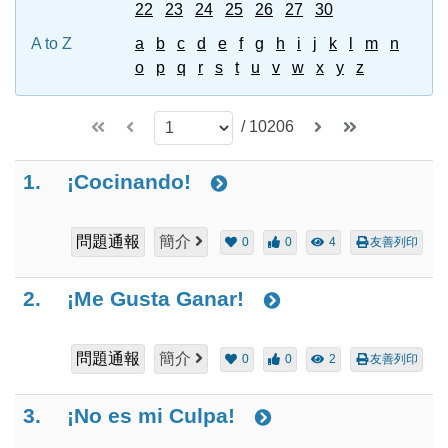
22
23
24
25
26
27
30
A to Z
a
b
c
d
e
f
g
h
i
j
k
l
m
n
o
p
q
r
s
t
u
v
w
x
y
z
/
10206
1.
¡Cocinando!
問題通報
簡介
0
0
4
友善列印
2.
¡Me Gusta Ganar!
問題通報
簡介
0
0
2
友善列印
3.
¡No es mi Culpa!