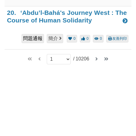
20.
‘Abdu’l-Bahá's Journey West : The
Course of Human Solidarity
問題通報
簡介
0
0
0
友善列印
/
10206