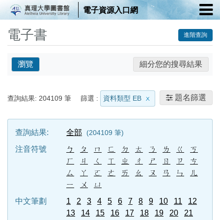
電子資源入口網
電子書
進階查詢
瀏覽
細分您的搜尋結果
題名篩選
查詢結果:
204109
筆
篩選 :
資料類型 EB
查詢結果:
全部
204109
筆
注音符號
ㄅ
ㄆ
ㄇ
ㄈ
ㄉ
ㄊ
ㄋ
ㄌ
ㄍ
ㄎ
ㄏ
ㄐ
ㄑ
ㄒ
ㄓ
ㄔ
ㄕ
ㄖ
ㄗ
ㄘ
ㄙ
ㄚ
ㄛ
ㄜ
ㄞ
ㄠ
ㄡ
ㄢ
ㄣ
ㄦ
ㄧ
ㄨ
ㄩ
中文筆劃
1
2
3
4
5
6
7
8
9
10
11
12
13
14
15
16
17
18
19
20
21