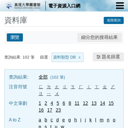
電子資源入口網
資料庫
進階查詢
瀏覽
細分您的搜尋結果
題名篩選
查詢結果:
102
筆
篩選 :
資料類型 DB
查詢結果:
全部
102
筆
注音符號
ㄈ
ㄉ
ㄊ
ㄍ
ㄎ
ㄏ
ㄑ
ㄒ
ㄓ
ㄕ
ㄖ
ㄧ
ㄨ
中文筆劃
1
2
4
5
6
8
11
12
13
14
15
16
17
23
A to Z
a
b
c
d
e
g
h
i
j
k
l
m
n
o
p
s
t
u
w