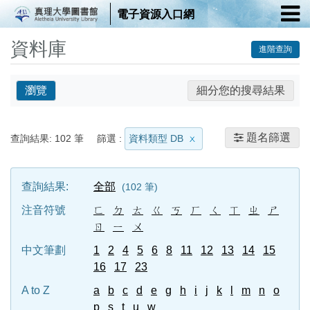
電子資源入口網
資料庫
進階查詢
瀏覽
細分您的搜尋結果
題名篩選
查詢結果:
102
筆
篩選 :
資料類型 DB
查詢結果:
全部
102
筆
注音符號
ㄈ
ㄉ
ㄊ
ㄍ
ㄎ
ㄏ
ㄑ
ㄒ
ㄓ
ㄕ
ㄖ
ㄧ
ㄨ
中文筆劃
1
2
4
5
6
8
11
12
13
14
15
16
17
23
A to Z
a
b
c
d
e
g
h
i
j
k
l
m
n
o
p
s
t
u
w